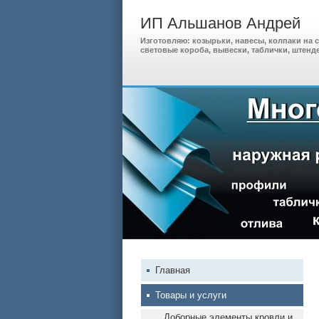
ИП Альшанов Андрей
Изготовляю: козырьки, навесы, колпаки на с
световые короба, вывески, таблички, штенд
Главная
Товары и услуги
Доборные элементы кровли и