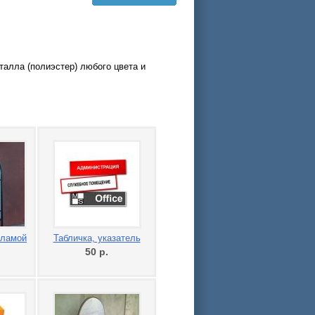
талла (полиэстер) любого цвета и
кламой
Табличка, указатель
.
50
р.